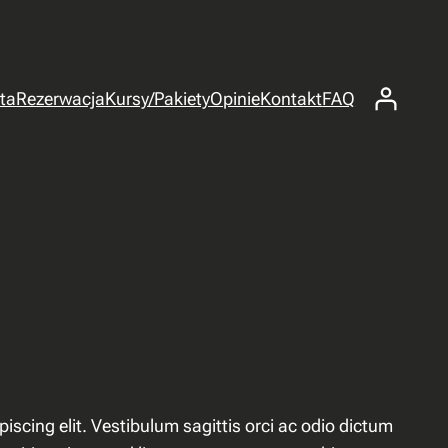
ta
Rezerwacja
Kursy/Pakiety
Opinie
Kontakt
FAQ
iscing elit. Vestibulum sagittis orci ac odio dictum