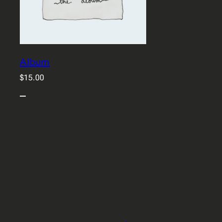
Album
$
15.00