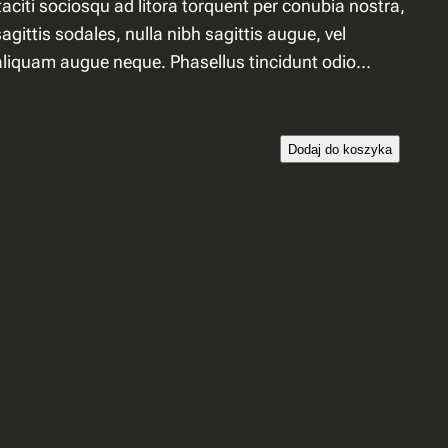
aciti sociosqu ad litora torquent per conubia nostra,
gittis sodales, nulla nibh sagittis augue, vel
aliquam augue neque. Phasellus tincidunt odio…
i
Dodaj do koszyka
l
o
ś
ć
S
i
n
g
l
e