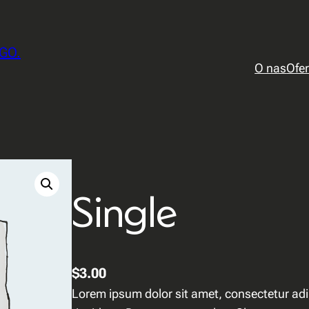
GO.
O nas
Ofer
Single
$
3.00
Lorem ipsum dolor sit amet, consectetur adip