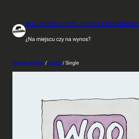
AUTORSKIE KURSY JĘZYKA HISZPAŃSKIE
¿Na miejscu czy na wynos?
Strona główna
/
Music
/ Single