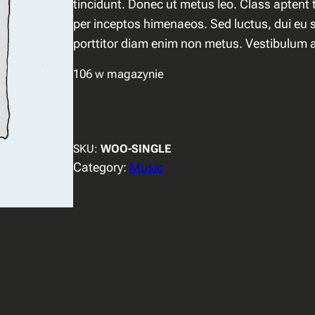
tincidunt. Donec ut metus leo. Class aptent t
per inceptos himenaeos. Sed luctus, dui eu sa
porttitor diam enim non metus. Vestibulum 
106 w magazynie
SKU:
WOO-SINGLE
Category:
Music